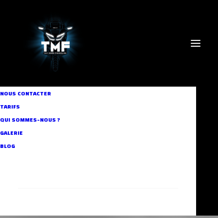
NOUS CONTACTER
TARIFS
QUI SOMMES-NOUS ?
GALERIE
balade
BLOG
RECHERCHE