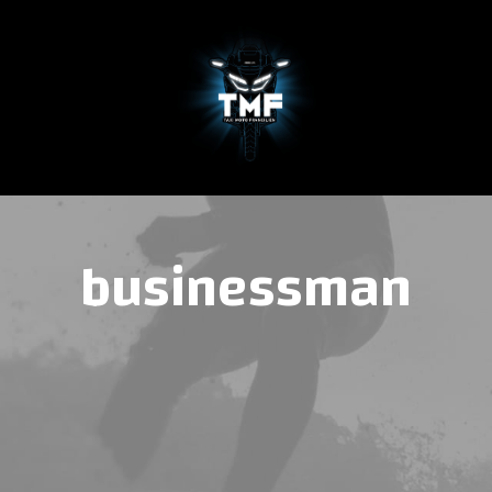
TACTER
TARIFS
QUI SOMMES-
businessman