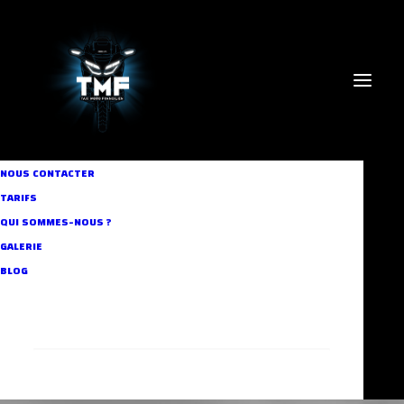
NOUS CONTACTER
TARIFS
QUI SOMMES-NOUS ?
GALERIE
capitale
BLOG
RECHERCHE