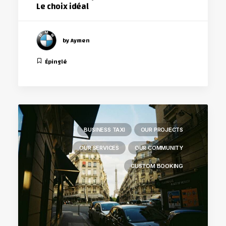
Le choix idéal
by Aymen
Épinglé
BUSINESS TAXI
OUR PROJECTS
OUR SERVICES
OUR COMMUNITY
CUSTOM BOOKING