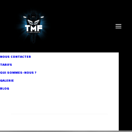
NOUS CONTACTER
TARIFS
QUI SOMMES-NOUS ?
GALERIE
hiver
BLOG
RECHERCHE