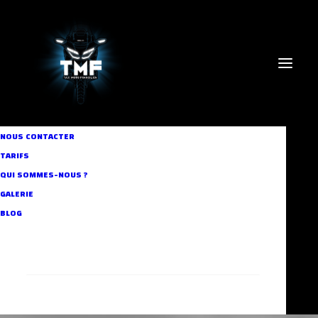
NOUS CONTACTER
TARIFS
QUI SOMMES-NOUS ?
GALERIE
horaires
BLOG
RECHERCHE