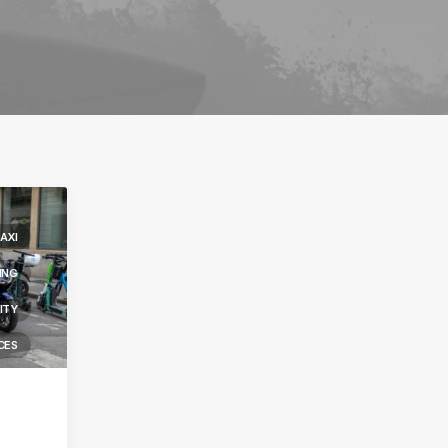
AXI
ING
ITY
CES