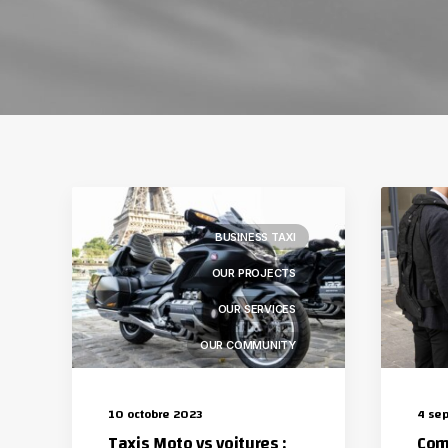
BUSINESS TAXI
OUR PROJECTS
OUR SERVICES
OUR COMMUNITY
CORPORATE EVENTS
10 octobre 2023
4 se
CUSTOM BOOKING
Taxis Moto vs voitures :
Com