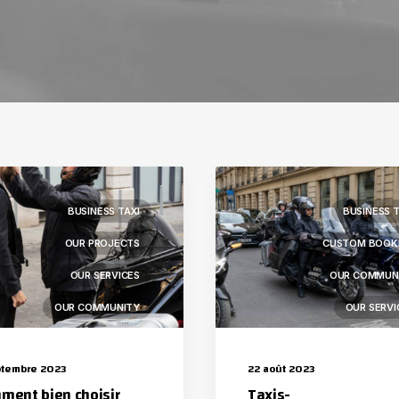
BUSINESS TAXI
BUSINESS T
OUR PROJECTS
CUSTOM BOOK
OUR SERVICES
OUR COMMUN
OUR COMMUNITY
OUR SERVI
CUSTOM BOOKING
ptembre 2023
22 août 2023
ment bien choisir
Taxis-