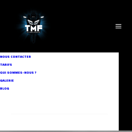
NOUS CONTACTER
TARIFS
QUI SOMMES-NOUS ?
GALERIE
taxis-moto parisiens
BLOG
RECHERCHE