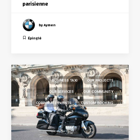
parisienne
by Aymen
Épinglé
BUSINESS TAXI
OUR PROJECTS
OUR SERVICES
OUR COMMUNITY
CORPORATE EVENTS
CUSTOM BOOKING