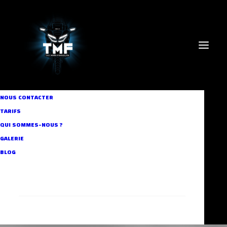
NOUS CONTACTER
TARIFS
QUI SOMMES-NOUS ?
GALERIE
tourisme
BLOG
RECHERCHE