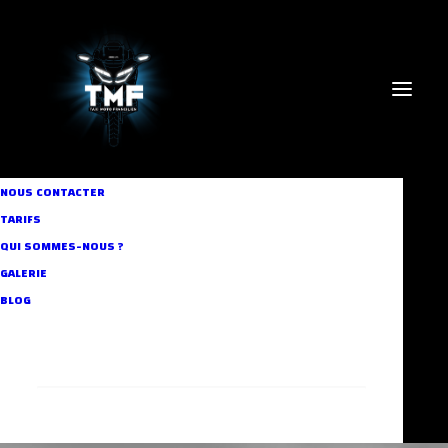
NOUS CONTACTER
TARIFS
QUI SOMMES-NOUS ?
GALERIE
parisien
BLOG
RECHERCHE