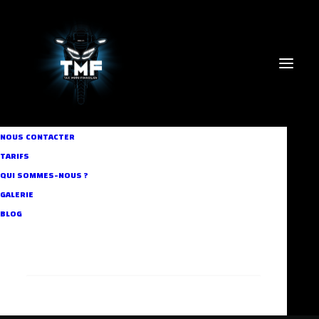
In
Business Taxi
,
Our Projects
,
Our Services
,
Our Community
,
NOUS CONTACTER
Corporate Events
,
Custom Booking
•
24 octobre
TARIFS
2023
•
5 Minutes
QUI SOMMES-NOUS ?
Taxi Moto et
GALERIE
événements sportifs ?
BLOG
Le combo gagnant
RECHERCHE
Aymen