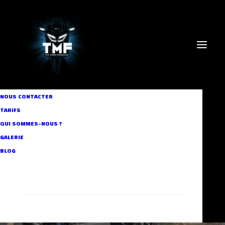
In
Business Taxi
,
Custom Booking
,
Our Community
,
Our
NOUS CONTACTER
Services
,
Lifestyle
,
Business
•
7 septembre 2024
•
5
TARIFS
Minutes
QUI SOMMES-NOUS ?
Taxis moto pour la
GALERIE
rentrée : opter pour Taxi
BLOG
Moto Francilien ?
RECHERCHE
Aymen