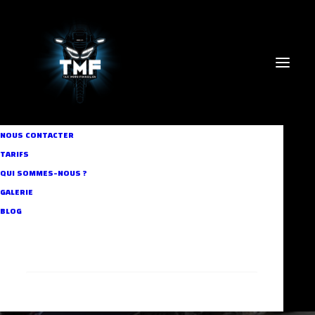
NOUS CONTACTER
In
Business Taxi
,
Our Projects
,
Our Services
,
Our Community
,
TARIFS
Corporate Events
,
Custom Booking
•
5 mars 2024
•
4
Minutes
QUI SOMMES-NOUS ?
TMF : le service taxi
GALERIE
BLOG
moto essentiel à Paris
RECHERCHE
Aymen