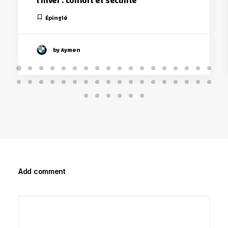
l’hiver : confort et sécurité
Épinglé
by Aymen
Add comment