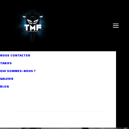
NOUS CONTACTER
TARIFS
In
Business Taxi
,
Custom Booking
,
Our Community
,
Our
Services
•
12 mars 2024
•
5 Minutes
QUI SOMMES-NOUS ?
Oubli de passeport : 3
GALERIE
BLOG
astuces avec TMF
RECHERCHE
Aymen