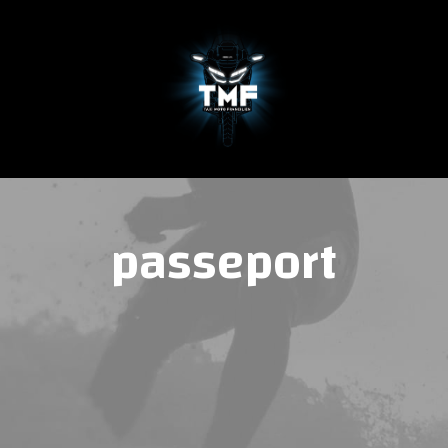
TACTER
TARIFS
QUI SOMMES-
passeport