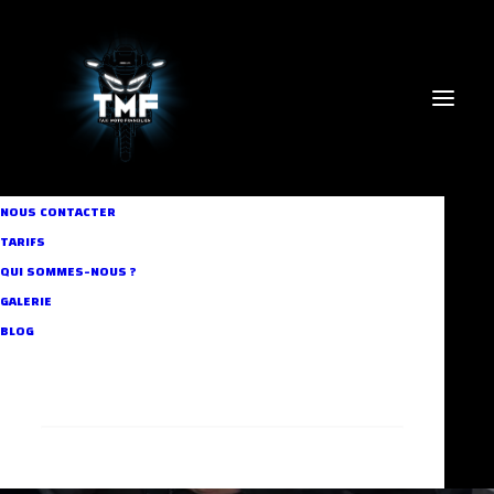
NOUS CONTACTER
In
Uncategorized
•
4 octobre 2024
•
5 Minutes
TARIFS
Taxi Moto : La solution
QUI SOMMES-NOUS ?
GALERIE
idéale pour vos trajets
BLOG
domicile-travail
RECHERCHE
Aymen