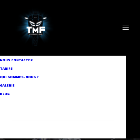
NOUS CONTACTER
TARIFS
QUI SOMMES-NOUS ?
In
Our Projects
•
28 septembre 2016
•
1 Minute
GALERIE
Photo moto taxi
BLOG
Aymen
RECHERCHE