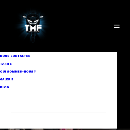
NOUS CONTACTER
TARIFS
QUI SOMMES-NOUS ?
In
Our Projects
•
28 septembre 2016
•
1 Minute
GALERIE
Chauffeur personnalisé
BLOG
Aymen
RECHERCHE